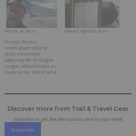
Mauris ac lacus
Mauris egestas dolor
Product Review
Lorem ipsum dolor sit
amet, consectetur
adipiscing elit. Ut id ligula
congue, placerat turpis eu,
maximus nisi. Sed id nisl ut
augue sollicitudin porttitor.
Ut porta, mauris sed porta
convallis, ante sem lobortis
augue, vitae condimentum
nulla nisl in augue. Donec
Discover more from Trail & Travel Gear
eu dignissim tortor.
Maecenas vitae fringilla
Subscribe to get the latest posts sent to your email.
nibh. Sed volutpat…
Subscribe