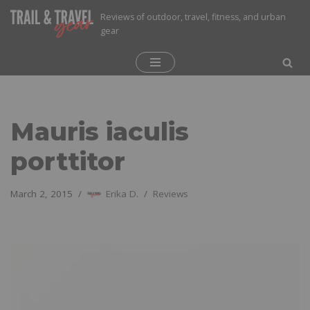
Reviews of outdoor, travel, fitness, and urban
gear
Skip
to
content
Mauris iaculis
porttitor
March 2, 2015
Erika D.
Reviews