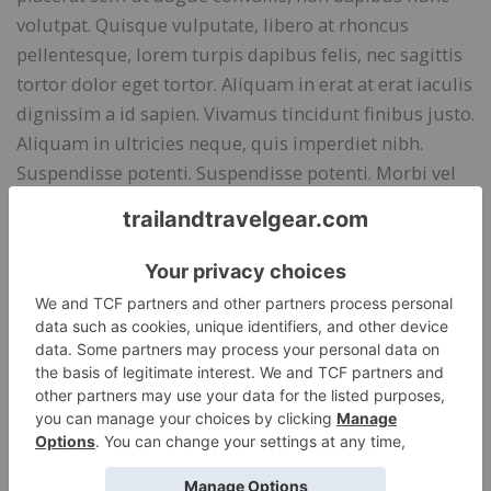
volutpat. Quisque vulputate, libero at rhoncus
pellentesque, lorem turpis dapibus felis, nec sagittis
tortor dolor eget tortor. Aliquam in erat at erat iaculis
dignissim a id sapien. Vivamus tincidunt finibus justo.
Aliquam in ultricies neque, quis imperdiet nibh.
Suspendisse potenti. Suspendisse potenti. Morbi vel
ornare nulla, sed efficitur tellus. Integer efficitur arcu
quis accumsan feugiat.
Praesent fermentum eros id odio porttitor, a volutpat
justo laoreet. Aenean non ipsum rhoncus, placerat est
nec, egestas sem. Nunc rutrum neque viverra eros
aliquet, eget dapibus mi facilisis. Donec dictum dolor
enim, ac viverra massa iaculis pulvinar. Sed ac
malesuada ligula, sed pulvinar justo. Donec ac velit
lacus. Aliquam nec ante quam. Sed cursus ligula et
auctor efficitur. Nullam varius id est sed tempus.