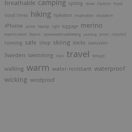
camping
breathable
cycling
Food
down
Fashion
hiking
Good Times
hydration
inspiration
insulation
merino
iPhone
luggage
laptop
jacket
light
merino wool
openwaterswimming
Nature
picnic
recycled
paddling
sale
skiing
socks
running
shop
sunscreen
travel
Sweden
swimming
tops
Vintage
warm
waterproof
walking
water-resistant
wicking
windproof