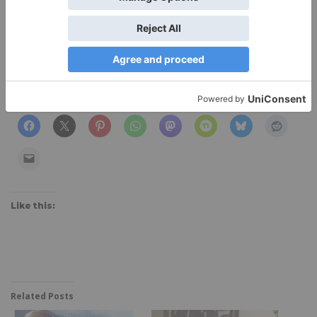
Donec ac dapibus tortor. Morbi iaculis est lectus.
Pellentesque ut justo in est fringilla lacinia.
Share this:
Like this:
Related Posts