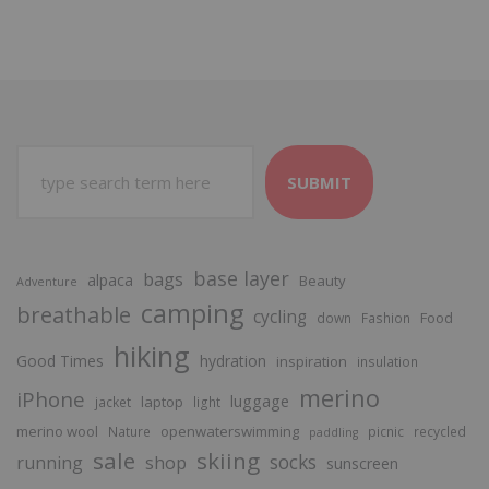
SUBMIT
base layer
bags
alpaca
Beauty
Adventure
camping
breathable
cycling
Food
down
Fashion
hiking
Good Times
hydration
inspiration
insulation
merino
iPhone
luggage
laptop
jacket
light
merino wool
openwaterswimming
Nature
picnic
recycled
paddling
sale
skiing
socks
running
shop
sunscreen