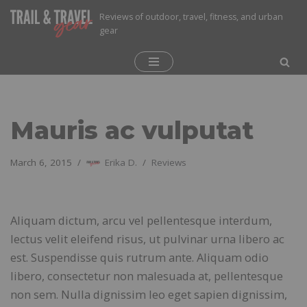
Reviews of outdoor, travel, fitness, and urban
gear
Skip
to
content
Mauris ac vulputat
March 6, 2015
Erika D.
Reviews
Aliquam dictum, arcu vel pellentesque interdum,
lectus velit eleifend risus, ut pulvinar urna libero ac
est. Suspendisse quis rutrum ante. Aliquam odio
libero, consectetur non malesuada at, pellentesque
non sem. Nulla dignissim leo eget sapien dignissim,