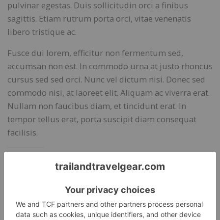
pulvinar egestas. Duis sollicitudin orci a finibus
sagittis. Etiam rutrum porta orci, vitae venenatis
libero tristique ac.
Fusce dui lorem, efficitur non fermentum sed,
accumsan non est. In commodo urna at justo rhoncus
cursus sed sed orci. Nunc vel dictum nisi. Donec sed
commodo nisi, at laoreet elit. Aliquam ac viverra erat.
Nullam non faucibus diam, et tincidunt erat. In
tempor tellus erat, porta suscipit diam consequat
facilisis.
Share this: