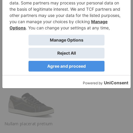
Like this:
Related Posts
Maecenas auctor erata
Review Half Width
Nullam placerat pretium