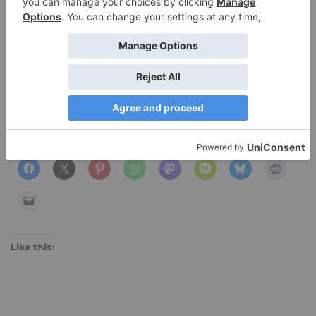
cursus pulvinar, magna augue efficitur leo, in ultrices
lacus nunc vel est. Etiam vitae lacinia ex. Aliquam
tempor laoreet ullamcorper. Nam sit amet pulvinar
nunc. Cum sociis natoque penatibus et magnis dis
parturient montes, nascetur ridiculus mus.
Ut bibendum lorem at libero aliqu
Share this:
Like this: