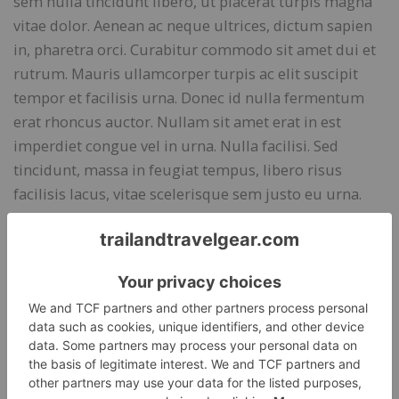
sem nulla tincidunt libero, ut placerat turpis magna
vitae dolor. Aenean ac neque ultrices, dictum sapien
in, pharetra orci. Curabitur commodo sit amet dui et
rutrum. Mauris ullamcorper turpis ac elit suscipit
tempor et facilisis urna. Donec id nulla fermentum
erat rhoncus auctor. Nullam sit amet erat in est
imperdiet congue vel in urna. Nulla facilisi. Sed
tincidunt, massa in feugiat tempus, libero risus
facilisis lacus, vitae scelerisque sem justo eu urna.
In placerat risus pellentesque turpis suscipit gravida.
Etiam orci odio, tempor non nibh quis, imperdiet
sodales dolor. Maecenas tempus, nibh in maximus
blandit, tortor massa aliquet justo, accumsan
consectetur lacus metus vel sem. Class aptent taciti
sociosqu ad litora torquent per conubia nostra, per
inceptos himenaeos. Nam accumsan, augue faucibus