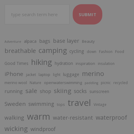
SUBMIT
base layer
bags
alpaca
Beauty
Adventure
camping
breathable
cycling
Food
down
Fashion
hiking
Good Times
hydration
inspiration
insulation
merino
iPhone
luggage
laptop
jacket
light
merino wool
openwaterswimming
Nature
picnic
recycled
paddling
sale
skiing
socks
running
shop
sunscreen
travel
Sweden
swimming
tops
Vintage
warm
waterproof
walking
water-resistant
wicking
windproof