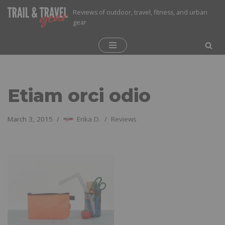
Reviews of outdoor, travel, fitness, and urban
gear
Skip
to
content
Etiam orci odio
March 3, 2015
Erika D.
Reviews