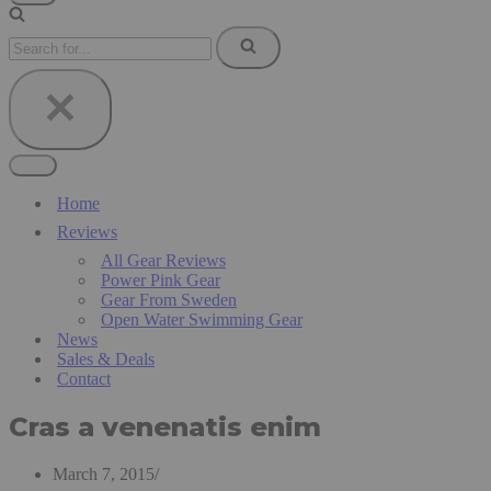
Navigation
Menu
Search
for...
Navigation
Menu
Home
Reviews
All Gear Reviews
Power Pink Gear
Gear From Sweden
Open Water Swimming Gear
News
Sales & Deals
Contact
Cras a venenatis enim
March 7, 2015