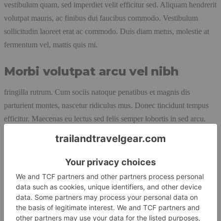
vestibulum quam, sed imperdiet velit efficitur sed. Aliquam hendrerit
volutpat mauris, ac finibus dui faucibus commodo. Vestibulum
sollicitudin laoreet erat ac commodo. Duis diam metus, molestie at
fermentum vel, mattis quis mi.
Morbi volutpat arcu vel nibh
fringilla rutrum. Cum sociis natoque penatibus et magnis dis
parturient montes, nascetur ridiculus mus. Donec tincidunt tempus
efficitur. Maecenas eu lectus sed felis semper lobortis in sed arcu.
Aliquam ultrices eros eu consequat fringilla. Nulla venenatis tempor
orci sed varius. Curabitur quis condimentum ipsum. Nulla facilisi.
Nullam nunc lorem, porta id mollis eget, ultrices eget libero. Morbi
velit purus, feugiat non arcu eu, rutrum egestas est. Cras ultricies nisl
a quam sodales, accumsan tristique orci faucibus. Pellentesque vitae
pulvinar nisl, in placerat quam. Quisque id accumsan mauris. Mauris
mattis nunc id ornare semper. Etiam vitae ullamcorper quam. Fusce