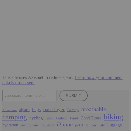
This site uses Akismet to reduce spam.
Learn how your comment
data is processed.
Search
SUBMIT
breathable
base layer
bags
alpaca
Beauty
Adventure
hiking
camping
cycling
Food
Good Times
down
Fashion
iPhone
luggage
hydration
inspiration
laptop
insulation
jacket
light