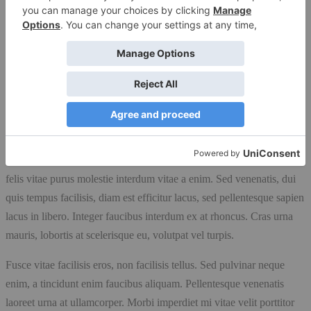
mattis eleifend neque, non pharetra enim egestas vitae. Nulla ut
neque eu arcu ultrices dignissim in ac turpis. Quisque vehicula
ipsum lacus, et sodales neque finibus in.
Curabitur feugiat, augue a suscipit finibus, lectus lorem interdum
nunc, et feugiat nibh ante sit amet erat. Aenean consectetur eu mi ut
ultrices. Integer tempor ut dolor nec congue. Integer sed metus ut
ligula accumsan bibendum nec sit amet arcu. Lorem ipsum dolor sit
amet, consectetur adipiscing elit. Donec at lorem tortor. Nullam non
felis vitae purus molestie interdum vitae a enim. Sed venenatis, dui
quis tempus facilisis, diam est efficitur lacus, sed pellentesque sapien
lacus in libero. Integer faucibus interdum ex at rhoncus. Cras urna
mauris, lobortis at scelerisque eu, volutpat vel turpis.
Fusce vitae facilisis eros, non facilisis tellus. Sed pulvinar neque
enim, a tincidunt enim faucibus aliquam. Pellentesque venenatis
laoreet urna at ullamcorper. Morbi imperdiet mi vitae velit porttitor