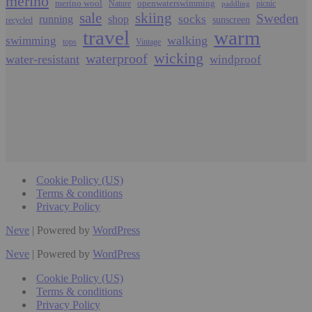
merino
merino wool
openwaterswimming
Nature
picnic
paddling
sale
skiing
Sweden
socks
running
shop
sunscreen
recycled
travel
warm
walking
swimming
tops
Vintage
wicking
waterproof
water-resistant
windproof
Cookie Policy (US)
Terms & conditions
Privacy Policy
Neve
| Powered by
WordPress
Neve
| Powered by
WordPress
Cookie Policy (US)
Terms & conditions
Privacy Policy